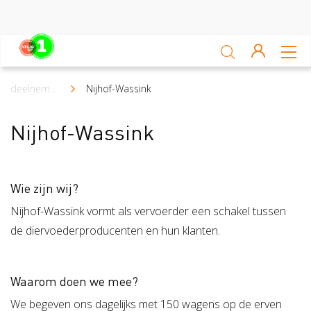
Sluiten
Veiligheidsscan
deelnemers
Nijhof-Wassink
Kruimelpad
Ga zelf aan de slag
Nijhof-Wassink
Leren van ongevallen
Nieuws
Wie zijn wij?
Nijhof-Wassink vormt als vervoerder een schakel tussen
Platform
de diervoederproducenten en hun klanten.
Veilig op 1 week
Veilig op 1 week 2019
Veilig op 1 week 2020
Waarom doen we mee?
We begeven ons dagelijks met 150 wagens op de erven