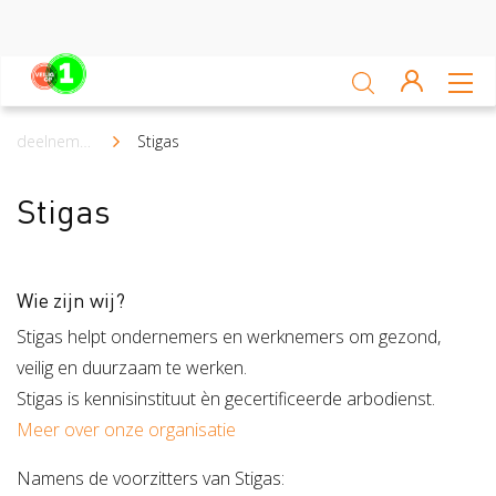
Sluiten
Veiligheidsscan
deelnemers
Stigas
Kruimelpad
Ga zelf aan de slag
Stigas
Leren van ongevallen
Nieuws
Wie zijn wij?
Stigas helpt ondernemers en werknemers om gezond,
Platform
veilig en duurzaam te werken.
Veilig op 1 week
Stigas is kennisinstituut èn gecertificeerde arbodienst.
Meer over onze organisatie
Veilig op 1 week 2019
Veilig op 1 week 2020
Namens de voorzitters van Stigas: