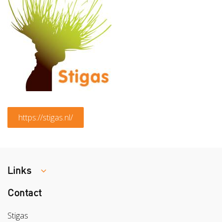
https://stigas.nl/
Links
Contact
Colland
Sazas
Stigas