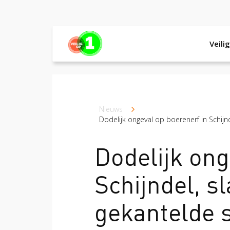
Veili
Veilig op 1 week
Veilig op 1 week 201
Kruimelpad
Nieuws
Dodelijk ongeval op boerenerf in Schijn
Dodelijk ong
Schijndel, s
gekantelde s