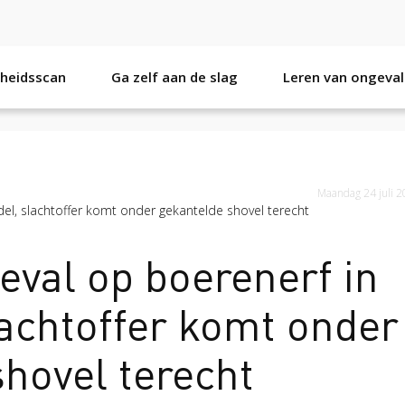
gheidsscan
Ga zelf aan de slag
Leren van ongeval
9
Veilig op 1 week 2020
Maandag 24 juli 
del, slachtoffer komt onder gekantelde shovel terecht
eval op boerenerf in
lachtoffer komt onder
hovel terecht