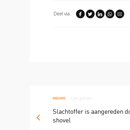
Deel via :
NIEUWS
2 jaar geleden
Slachtoffer is aangereden d
shovel