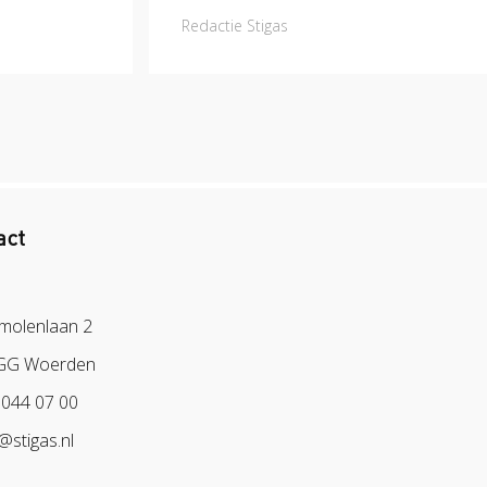
Redactie Stigas
act
molenlaan 2
GG Woerden
 044 07 00
o@stigas.nl