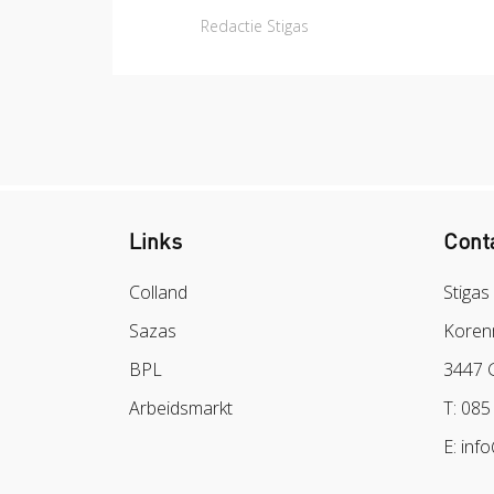
Redactie Stigas
Links
Cont
Colland
Stigas
Sazas
Koren
BPL
3447 
Arbeidsmarkt
T: 085
E: inf