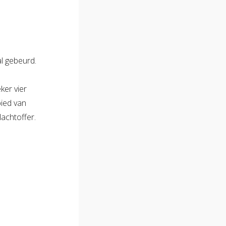
l gebeurd.
ker vier
bied van
lachtoffer.