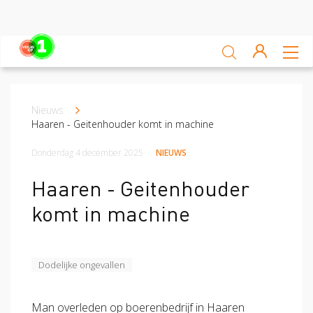
Sluiten
Veiligheidsscan
Nieuws
Kruimelpad
Ga zelf aan de slag
Haaren - Geitenhouder komt in machine
Leren van ongevallen
Donderdag 4 december 2025
NIEUWS
Nieuws
Haaren - Geitenhouder
komt in machine
Platform
Veilig op 1 week
Dodelijke ongevallen
Veilig op 1 week 2019
Veilig op 1 week 2020
Man overleden op boerenbedrijf in Haaren