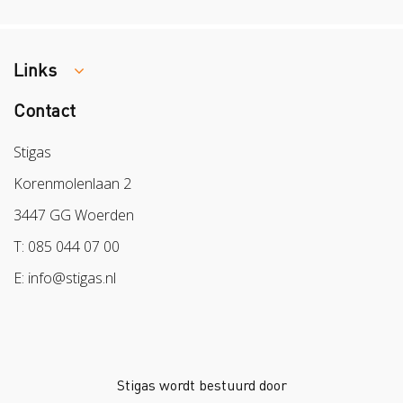
Links
Contact
Colland
Sazas
Stigas
BPL
Korenmolenlaan 2
Arbeidsmarkt
3447 GG Woerden
T: 085 044 07 00
E: info@stigas.nl
Stigas wordt bestuurd door