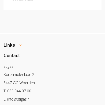
Links
Contact
Colland
Sazas
Stigas
BPL
Korenmolenlaan 2
Arbeidsmarkt
3447 GG Woerden
T: 085 044 07 00
E: info@stigas.nl