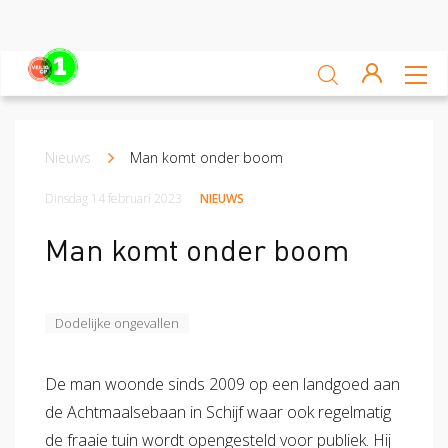
Sluiten
Veiligheidsscan
Nieuws
Man komt onder boom
Kruimelpad
Ga zelf aan de slag
Dinsdag 14 februari 2023
NIEUWS
Leren van ongevallen
Man komt onder boom
Nieuws
Platform
Dodelijke ongevallen
Veilig op 1 week
De man woonde sinds 2009 op een landgoed aan
Veilig op 1 week 2019
Veilig op 1 week 2020
de Achtmaalsebaan in Schijf waar ook regelmatig
de fraaie tuin wordt opengesteld voor publiek. Hij