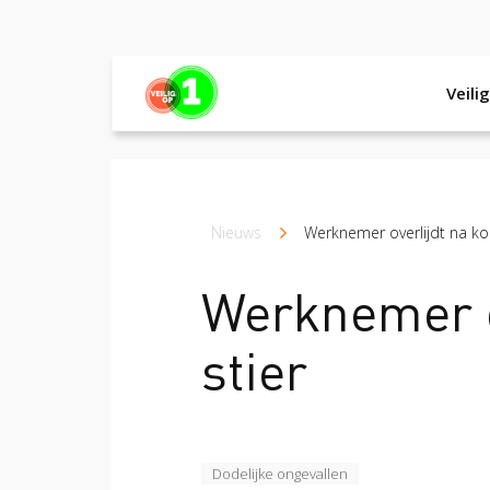
Veili
Veilig op 1 week
Veilig op 1 week 201
Kruimelpad
Nieuws
Werknemer overlijdt na ko
Werknemer o
stier
Dodelijke ongevallen