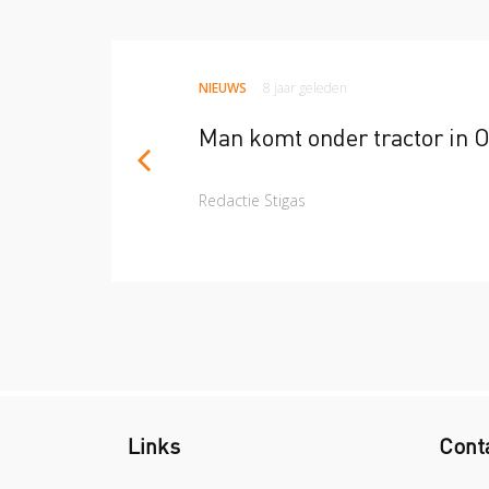
NIEUWS
8 jaar geleden
Man komt onder tractor in 
Redactie Stigas
Links
Cont