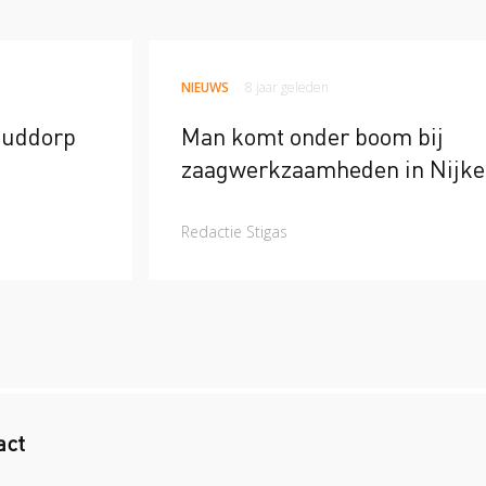
NIEUWS
8 jaar geleden
Ouddorp
Man komt onder boom bij
zaagwerkzaamheden in Nijke
Redactie Stigas
act