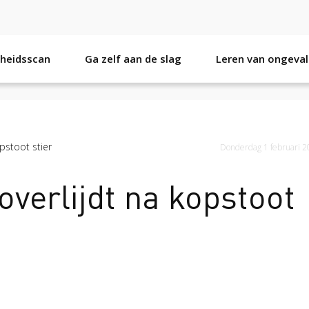
gheidsscan
Ga zelf aan de slag
Leren van ongeval
9
Veilig op 1 week 2020
pstoot stier
Donderdag 1 februari 
verlijdt na kopstoot