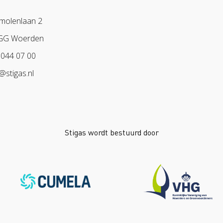
molenlaan 2
GG Woerden
 044 07 00
o@stigas.nl
Stigas wordt bestuurd door