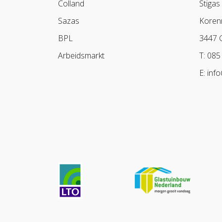
Colland
Stigas
Sazas
Koren
BPL
3447 
Arbeidsmarkt
T: 085
E: inf