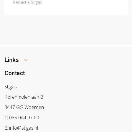
Redactie Stigas
Links
Contact
Colland
Sazas
Stigas
BPL
Korenmolenlaan 2
Arbeidsmarkt
3447 GG Woerden
T: 085 044 07 00
E: info@stigas.nl