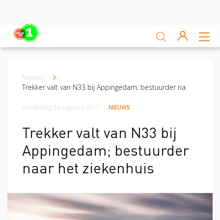
Sluiten
Veiligheidsscan
Nieuws
Kruimelpad
Ga zelf aan de slag
Trekker valt van N33 bij Appingedam; bestuurder naar het ziekenhuis
Leren van ongevallen
Donderdag 24 augustus 2017
NIEUWS
Nieuws
Trekker valt van N33 bij
Appingedam; bestuurder
Platform
naar het ziekenhuis
Veilig op 1 week
Veilig op 1 week 2019
Veilig op 1 week 2020