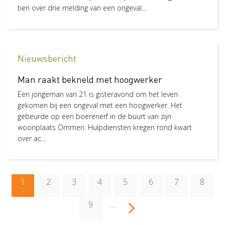
tien over drie melding van een ongeval…
Nieuwsbericht
Man raakt bekneld met hoogwerker
Een jongeman van 21 is gisteravond om het leven
gekomen bij een ongeval met een hoogwerker. Het
gebeurde op een boerenerf in de buurt van zijn
woonplaats Ommen. Hulpdiensten kregen rond kwart
over ac…
Paginering
Huidige
1
Page
2
Page
3
Page
4
Page
5
Page
6
Page
7
Page
8
V
o
l
g
e
d
e
p
a
g
i
n
n
a
pagina
Page
9
…