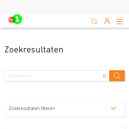
Sluiten
Veiligheidsscan
Zoekresultaten
Ga zelf aan de slag
Leren van ongevallen
Nieuws
Platform
Veilig op 1 week
Zoekresultaten filteren
Veilig op 1 week 2019
Veilig op 1 week 2020
Type artikel
Nieuws
128