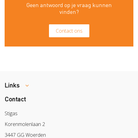
Geen antwoord op je vraag kunnen
vinden?
Contact ons
Links
Contact
Colland
Sazas
Stigas
BPL
Korenmolenlaan 2
Arbeidsmarkt
3447 GG Woerden