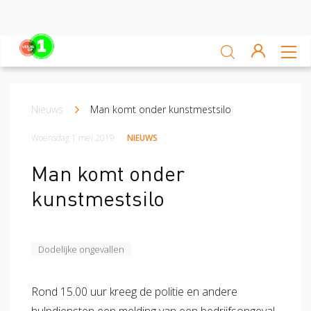
Sluiten
Veiligheidsscan
Nieuws
Man komt onder kunstmestsilo
Kruimelpad
Ga zelf aan de slag
Woensdag 1 mei 2019
NIEUWS
Leren van ongevallen
Man komt onder
Nieuws
kunstmestsilo
Platform
Veilig op 1 week
Dodelijke ongevallen
Veilig op 1 week 2019
Veilig op 1 week 2020
Rond 15.00 uur kreeg de politie en andere