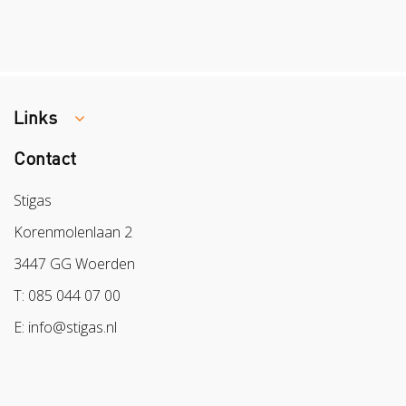
Links
Contact
Colland
Sazas
Stigas
BPL
Korenmolenlaan 2
Arbeidsmarkt
3447 GG Woerden
T: 085 044 07 00
E: info@stigas.nl