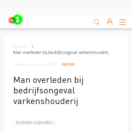
Sluiten
Veiligheidsscan
Nieuws
Kruimelpad
Ga zelf aan de slag
Man overleden bij bedrijfsongeval varkenshouderij
Leren van ongevallen
Donderdag 14 januari 2021
NIEUWS
Nieuws
Man overleden bij
bedrijfsongeval
Platform
varkenshouderij
Veilig op 1 week
Veilig op 1 week 2019
Veilig op 1 week 2020
Dodelijke ongevallen