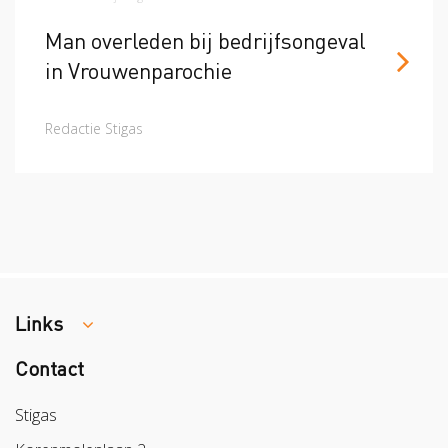
Man overleden bij bedrijfsongeval
in Vrouwenparochie
Redactie Stigas
Links
Contact
Colland
Sazas
Stigas
BPL