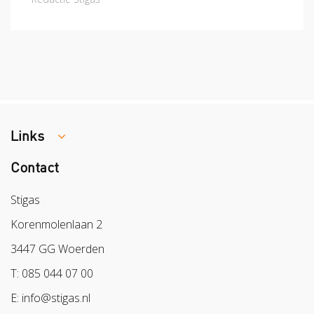
Links
Contact
Colland
Sazas
Stigas
BPL
Korenmolenlaan 2
Arbeidsmarkt
3447 GG Woerden
T: 085 044 07 00
E: info@stigas.nl