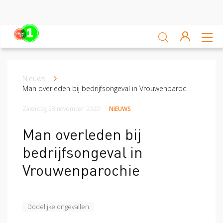
Sluiten
Veiligheidsscan
Nieuws
Kruimelpad
Ga zelf aan de slag
Man overleden bij bedrijfsongeval in Vrouwenparochie
Leren van ongevallen
Zaterdag 28 november 2020
NIEUWS
Nieuws
Man overleden bij
bedrijfsongeval in
Platform
Vrouwenparochie
Veilig op 1 week
Veilig op 1 week 2019
Veilig op 1 week 2020
Dodelijke ongevallen