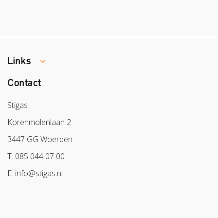
Links
Contact
Colland
Sazas
Stigas
BPL
Korenmolenlaan 2
Arbeidsmarkt
3447 GG Woerden
T: 085 044 07 00
E: info@stigas.nl