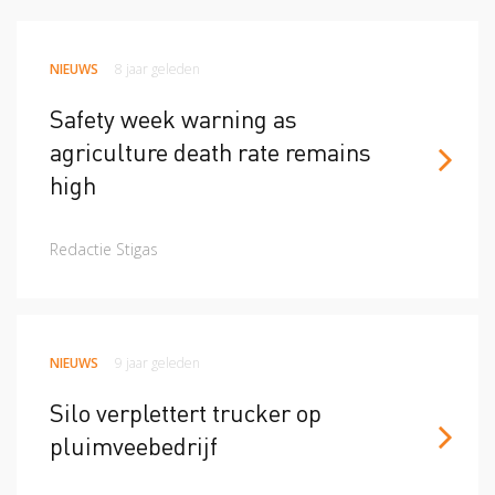
NIEUWS
8 jaar geleden
Safety week warning as
agriculture death rate remains
high
Redactie Stigas
NIEUWS
9 jaar geleden
Silo verplettert trucker op
pluimveebedrijf