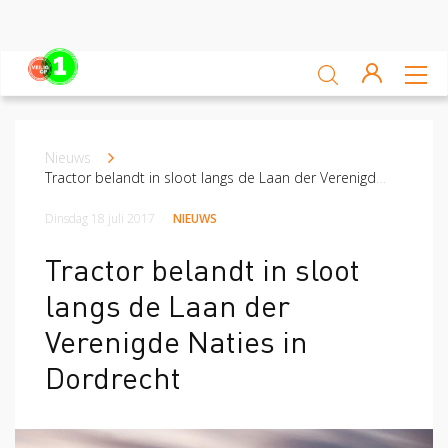
Sluiten
Veiligheidsscan
Nieuws
Kruimelpad
Ga zelf aan de slag
Tractor belandt in sloot langs de Laan der Verenigde Naties in Dordrecht
Leren van ongevallen
Dinsdag 18 juli 2017
NIEUWS
Nieuws
Tractor belandt in sloot
langs de Laan der
Platform
Verenigde Naties in
Veilig op 1 week
Dordrecht
Veilig op 1 week 2019
Veilig op 1 week 2020