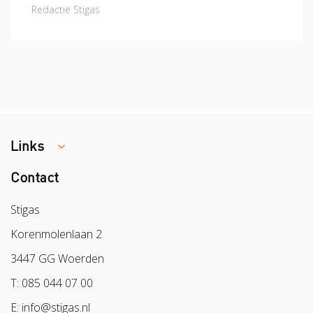
Redactie Stigas
Links
Contact
Colland
Sazas
Stigas
BPL
Korenmolenlaan 2
Arbeidsmarkt
3447 GG Woerden
T: 085 044 07 00
E: info@stigas.nl