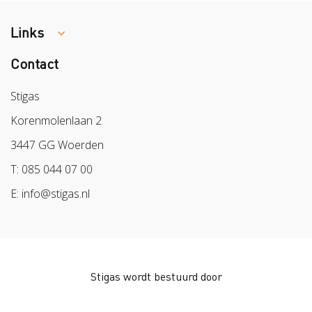
Links
Contact
Colland
Sazas
Stigas
BPL
Korenmolenlaan 2
Arbeidsmarkt
3447 GG Woerden
T: 085 044 07 00
E: info@stigas.nl
Stigas wordt bestuurd door