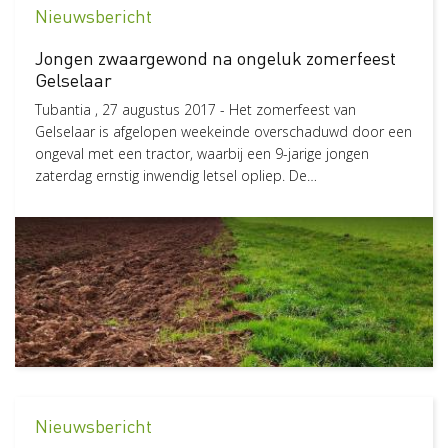
Nieuwsbericht
Pagina
23
Jongen zwaargewond na ongeluk zomerfeest
Status
Gelselaar
Nieuw
6
Tubantia , 27 augustus 2017 - Het zomerfeest van
Gelselaar is afgelopen weekeinde overschaduwd door een
ongeval met een tractor, waarbij een 9-jarige jongen
zaterdag ernstig inwendig letsel opliep. De…
Nieuwsbericht