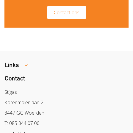
Contact ons
Links
Contact
Colland
Sazas
Stigas
BPL
Korenmolenlaan 2
Arbeidsmarkt
3447 GG Woerden
T: 085 044 07 00